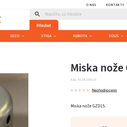
O NÁS
KONTAKTY
:
5
Hledat
SECO
STIGA
KUBOTA
SOLIS
Miska nože
Kód:
K524334510
Neohodnoceno
Miska nože GZD15.