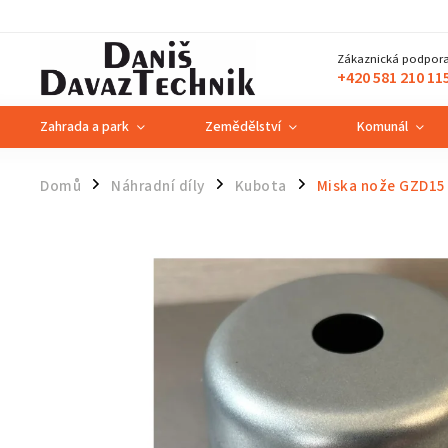
Zákaznická podpora
+420 581 210 11
Zahrada a park
Zemědělství
Komunál
Domů
Náhradní díly
Kubota
Miska nože GZD15
/
/
/