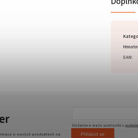
Doplňk
Katego
Hmotn
EAN
:
er
Vložením e-mailu souhlasíte s
podmínk
Přihlásit se
formace o nových produktech na