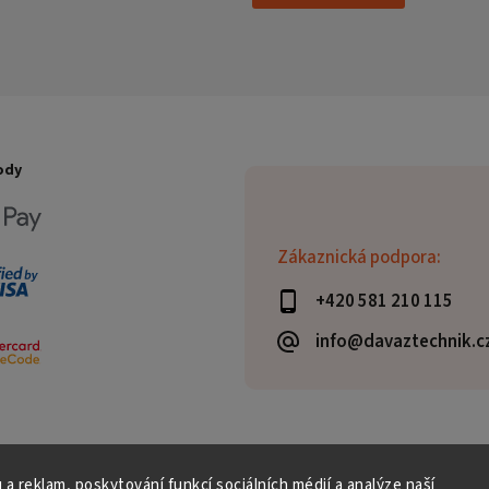
ody
Zákaznická podpora:
+420 581 210 115
info@davaztechnik.c
 a reklam, poskytování funkcí sociálních médií a analýze naší