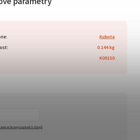
ové parametry
rie
:
Kubota
ost
:
0.144 kg
K00150
ami ochrany osobních údajů