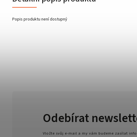
Popis produktu není dostupný
Odebírat newslett
Vložte svůj e-mail a my vám budeme zasílat in