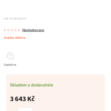
Kód:
K258185414
Neohodnoceno
Značka:
Kubota
Zeptat se
Skladem u dodavatele
3 643 Kč