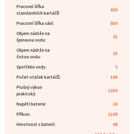
Pracovní šířka
430
standardních kartáčů
:
Pracovní šířka sání
:
850
Objem nádrže na
25
špinavou vodu
:
Objem nádrže na
25
čistou vodu
:
Spotřeba vody
:
2
Počet otáček kartáčů
:
180
Plošný výkon
1250
praktický
:
Napětí baterie
:
24
Příkon
:
1100
Hmotnost s baterií
:
48