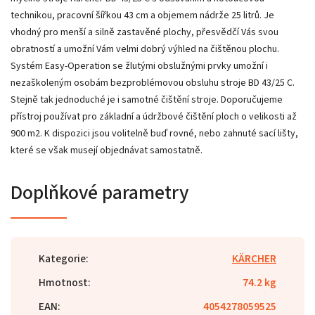
technikou, pracovní šířkou 43 cm a objemem nádrže 25 litrů. Je
vhodný pro menší a silně zastavěné plochy, přesvědčí Vás svou
obratností a umožní Vám velmi dobrý výhled na čištěnou plochu.
Systém Easy-Operation se žlutými obslužnými prvky umožní i
nezaškoleným osobám bezproblémovou obsluhu stroje BD 43/25 C.
Stejně tak jednoduché je i samotné čištění stroje. Doporučujeme
přístroj používat pro základní a údržbové čištění ploch o velikosti až
900 m2. K dispozici jsou volitelně buď rovné, nebo zahnuté sací lišty,
které se však musejí objednávat samostatně.
Doplňkové parametry
Kategorie
:
KÄRCHER
Hmotnost
:
74.2 kg
EAN
:
4054278059525