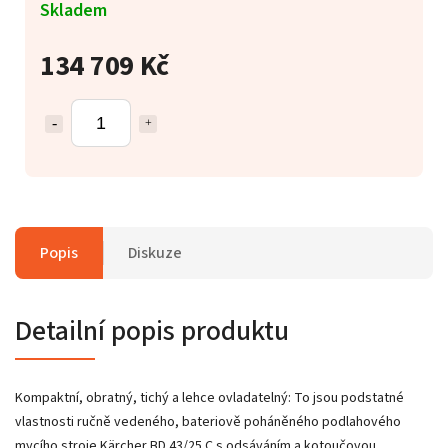
Skladem
134 709 Kč
Popis
Diskuze
Detailní popis produktu
Kompaktní, obratný, tichý a lehce ovladatelný: To jsou podstatné
vlastnosti ručně vedeného, bateriově poháněného podlahového
mycího stroje Kärcher BD 43/25 C s odsáváním a kotoučovou