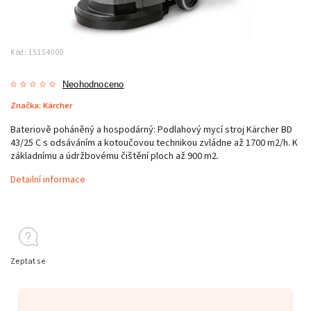
Kód:
15154000
Neohodnoceno
Značka:
Kärcher
Bateriově poháněný a hospodárný: Podlahový mycí stroj Kärcher BD
43/25 C s odsáváním a kotoučovou technikou zvládne až 1700 m2/h. K
základnímu a údržbovému čištění ploch až 900 m2.
Detailní informace
Zeptat se