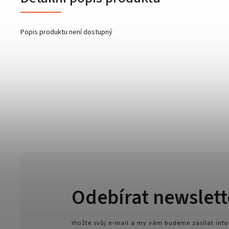
Popis produktu není dostupný
Odebírat newslett
Vložte svůj e-mail a my vám budeme zasílat in