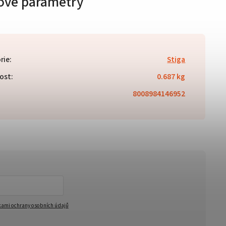
ové parametry
rie
:
Stiga
ost
:
0.687 kg
8008984146952
ami ochrany osobních údajů