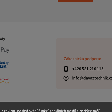
ody
Zákaznická podpora:
+420 581 210 115
info@davaztechnik.c
 a reklam, poskytování funkcí sociálních médií a analýze naší