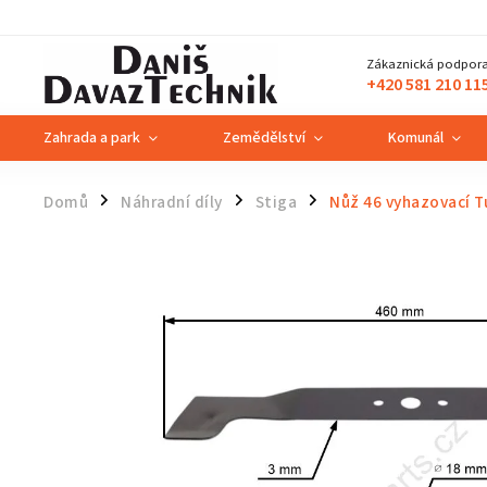
Zákaznická podpora
+420 581 210 11
Zahrada a park
Zemědělství
Komunál
Domů
Náhradní díly
Stiga
Nůž 46 vyhazovací T
/
/
/