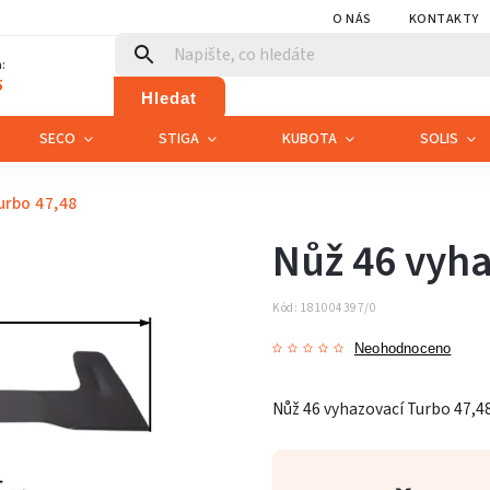
O NÁS
KONTAKTY
:
5
Hledat
SECO
STIGA
KUBOTA
SOLIS
urbo 47,48
Nůž 46 vyha
Kód:
181004397/0
Neohodnoceno
Nůž 46 vyhazovací Turbo 47,48