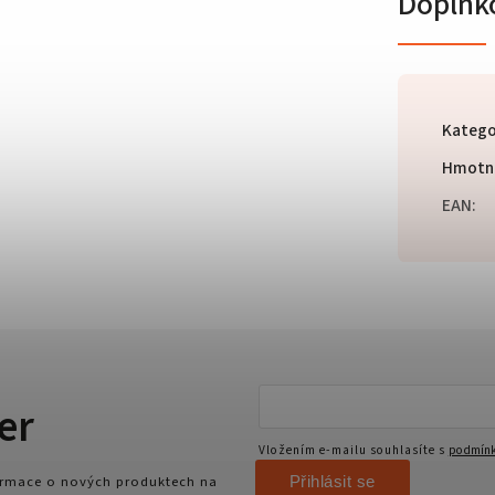
Doplňk
Katego
Hmotn
EAN
:
er
Vložením e-mailu souhlasíte s
podmínk
Přihlásit se
formace o nových produktech na