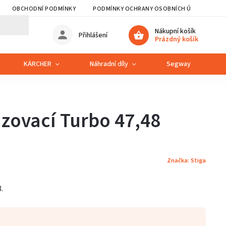
OBCHODNÍ PODMÍNKY
PODMÍNKY OCHRANY OSOBNÍCH ÚDAJŮ
Nákupní košík
Přihlášení
Prázdný košík
KÄRCHER
Náhradní díly
Segway
S
zovací Turbo 47,48
Značka:
Stiga
.