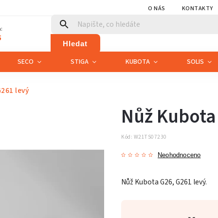
O NÁS
KONTAKTY
:
5
Hledat
SECO
STIGA
KUBOTA
SOLIS
261 levý
Nůž Kubota 
Kód:
W21TS07230
Neohodnoceno
Nůž Kubota G26, G261 levý.