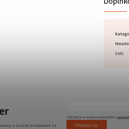
Doplňk
Katego
Hmotn
EAN
:
er
Vložením e-mailu souhlasíte s
podmínk
Přihlásit se
formace o nových produktech na