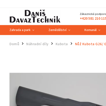
Zákaznická podpora
+420 581 210 11
Zahrada a park
Zemědělství
Komunál
Domů
Náhradní díly
Kubota
Nůž Kubota G26/ G
/
/
/