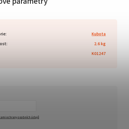
ové parametry
rie
:
Kubota
ost
:
2.6 kg
K01247
ami ochrany osobních údajů