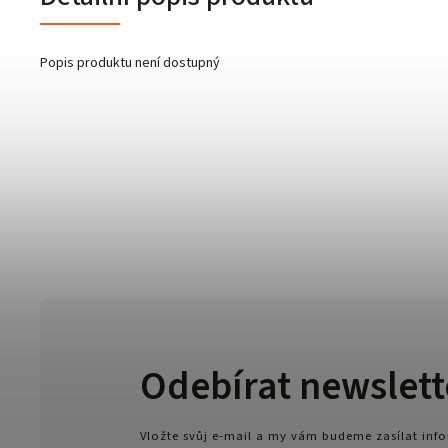
Popis produktu není dostupný
Odebírat newslett
Vložte svůj e-mail a my vám budeme zasílat in