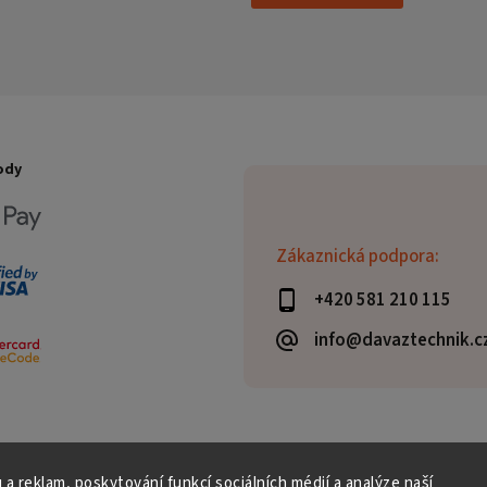
ody
Zákaznická podpora:
+420 581 210 115
info@davaztechnik.c
 a reklam, poskytování funkcí sociálních médií a analýze naší