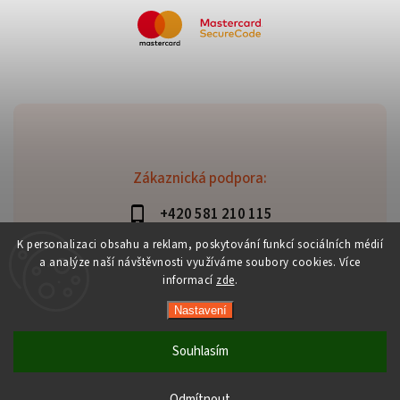
Zákaznická podpora:
+420 581 210 115
info@davaztechnik.cz
K personalizaci obsahu a reklam, poskytování funkcí sociálních médií
a analýze naší návštěvnosti využíváme soubory cookies. Více
informací
zde
.
Nastavení
Copyright 2026
Daniš Davaztechnik
. Všechna práva
vyhrazena.
Souhlasím
Upravit nastavení cookies
Vytvořil
Shoptet
| Design
Shoptak.cz
Odmítnout