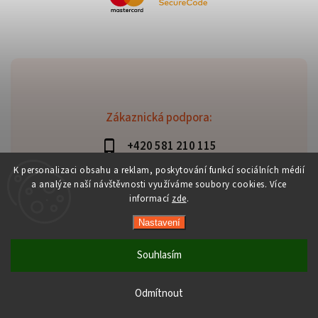
Zákaznická podpora:
+420 581 210 115
info@davaztechnik.cz
K personalizaci obsahu a reklam, poskytování funkcí sociálních médií
a analýze naší návštěvnosti využíváme soubory cookies. Více
informací
zde
.
Nastavení
Copyright 2026
Daniš Davaztechnik
. Všechna práva
vyhrazena.
Souhlasím
Upravit nastavení cookies
Vytvořil
Shoptet
| Design
Shoptak.cz
Odmítnout