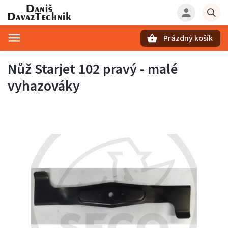
Prázdný košík
Hledat
Nůž Starjet 102 pravý - malé
vyhazováky