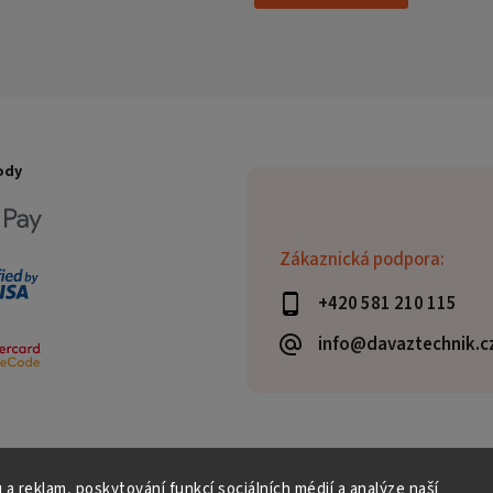
ody
Zákaznická podpora:
+420 581 210 115
info@davaztechnik.c
 a reklam, poskytování funkcí sociálních médií a analýze naší