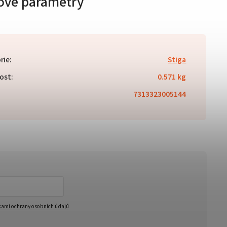
ové parametry
rie
:
Stiga
ost
:
0.571 kg
7313323005144
ami ochrany osobních údajů