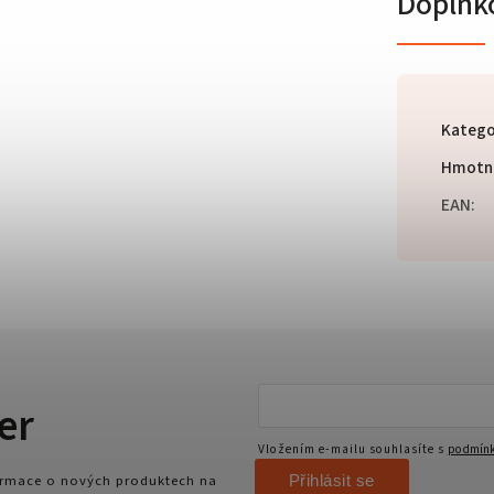
Doplňk
Katego
Hmotn
EAN
:
er
Vložením e-mailu souhlasíte s
podmínk
Přihlásit se
formace o nových produktech na