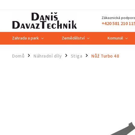
Zákaznická podpora
+420 581 210 11
Zahrada a park
Zemědělství
Komunál
Domů
Náhradní díly
Stiga
Nůž Turbo 48
/
/
/