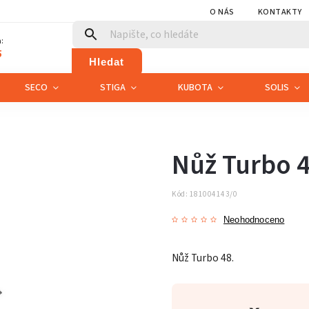
O NÁS
KONTAKTY
:
5
Hledat
SECO
STIGA
KUBOTA
SOLIS
Nůž Turbo 
Kód:
181004143/0
Neohodnoceno
Nůž Turbo 48.