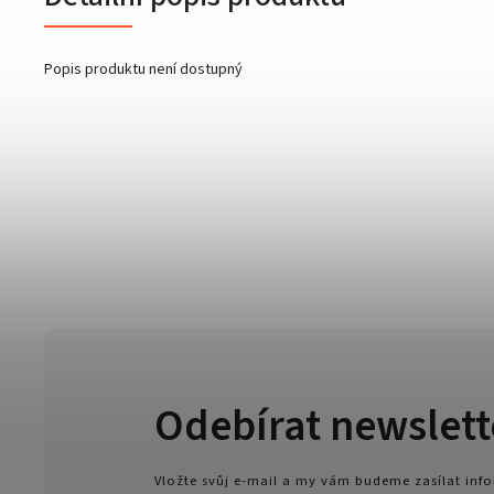
Popis produktu není dostupný
Odebírat newslett
Vložte svůj e-mail a my vám budeme zasílat in