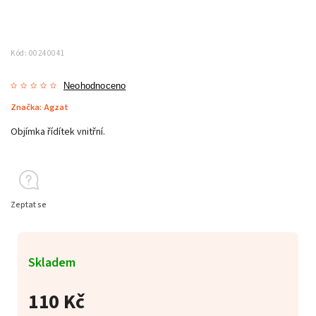
Kód:
00240041
Neohodnoceno
Značka:
Agzat
Objímka řídítek vnitřní.
Zeptat se
Skladem
110 Kč