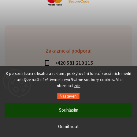
Zákaznická podpora:
+420 581 210 115
info@davaztechnik.cz
K personalizaci obsahu a reklam, poskytování funkcí sociálních médií
a analýze naší návštěvnosti využíváme soubory cookies. Více
informací
zde
.
Nastavení
Copyright 2026
Daniš Davaztechnik
. Všechna práva
vyhrazena.
Souhlasím
Upravit nastavení cookies
Vytvořil
Shoptet
| Design
Shoptak.cz
Odmítnout