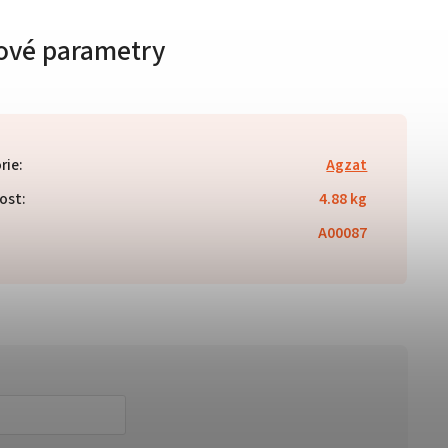
ové parametry
rie
:
Agzat
ost
:
4.88 kg
A00087