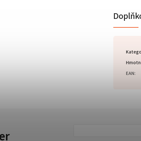
Doplňk
Katego
Hmotn
EAN
:
er