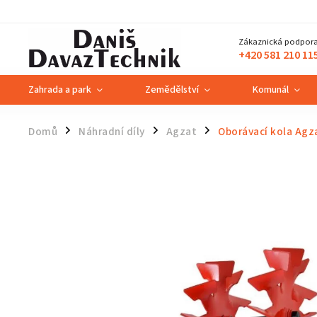
Zákaznická podpora
+420 581 210 11
Zahrada a park
Zemědělství
Komunál
Domů
Náhradní díly
Agzat
Oborávací kola Agz
/
/
/