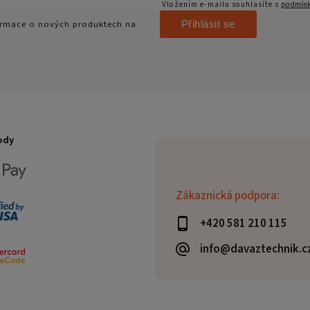
Vložením e-mailu souhlasíte s
podmínk
Přihlásit se
formace o nových produktech na
ody
Zákaznická podpora:
+420 581 210 115
info@davaztechnik.c