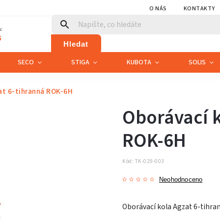
O NÁS
KONTAKTY
:
5
Hledat
SECO
STIGA
KUBOTA
SOLIS
at 6-tihranná ROK-6H
Oborávací k
ROK-6H
Kód:
TK-029-003
Neohodnoceno
Oborávací kola Agzat 6-tihra