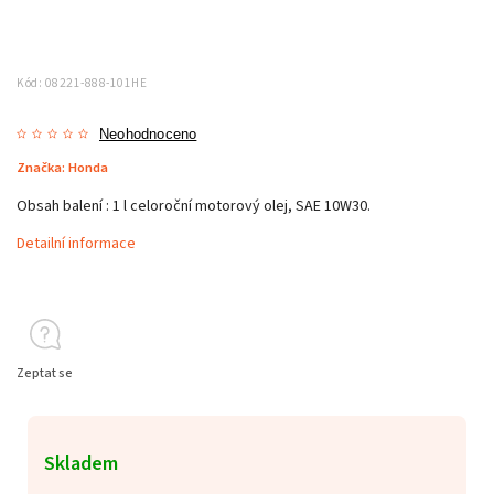
Kód:
08221-888-101HE
Neohodnoceno
Značka:
Honda
Obsah balení : 1 l celoroční motorový olej, SAE 10W30.
Detailní informace
Zeptat se
Skladem