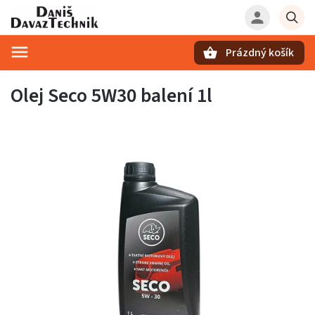
Prázdný košík
Hledat
Olej Seco 5W30 balení 1l