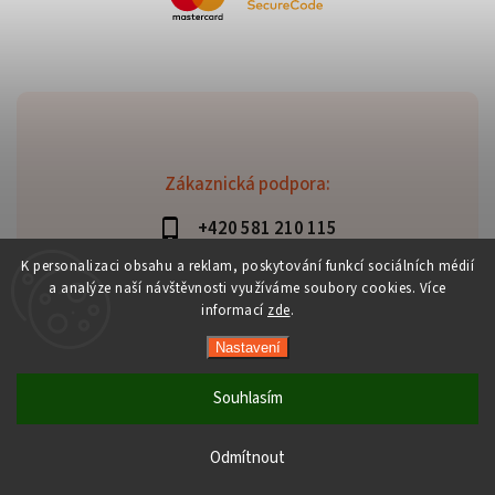
Zákaznická podpora:
+420 581 210 115
info@davaztechnik.cz
K personalizaci obsahu a reklam, poskytování funkcí sociálních médií
a analýze naší návštěvnosti využíváme soubory cookies. Více
informací
zde
.
Nastavení
Copyright 2026
Daniš Davaztechnik
. Všechna práva
vyhrazena.
Souhlasím
Upravit nastavení cookies
Vytvořil
Shoptet
| Design
Shoptak.cz
Odmítnout