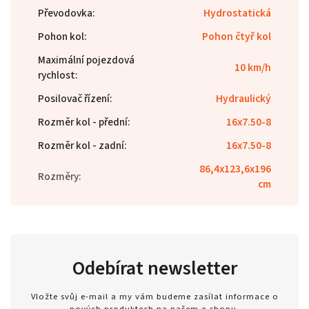
Převodovka
:
Hydrostatická
Pohon kol
:
Pohon čtyř kol
Maximální pojezdová
10 km/h
rychlost
:
Posilovač řízení
:
Hydraulický
Rozměr kol - přední
:
16x7.50-8
Rozměr kol - zadní
:
16x7.50-8
86,4x123,6x196
Rozměry
:
cm
Odebírat newsletter
Vložte svůj e-mail a my vám budeme zasílat informace o