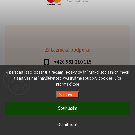
Zákaznická podpora:
+420 581 210 115
info@davaztechnik.cz
K personalizaci obsahu a reklam, poskytování funkcí sociálních médií
a analýze naší návštěvnosti využíváme soubory cookies. Více
informací
zde
.
Nastavení
Copyright 2026
Daniš Davaztechnik
. Všechna práva
vyhrazena.
Souhlasím
Upravit nastavení cookies
Vytvořil
Shoptet
| Design
Shoptak.cz
Odmítnout