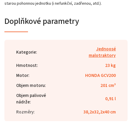
starou pohonnou jednotku (i nefunkční, zadřenou, atd.).
Doplňkové parametry
Jednoosé
Kategorie
:
malotraktory
Hmotnost
:
23 kg
Motor
:
HONDA GCV200
Objem motoru
:
201 cm³
Objem palivové
0,91 l
nádrže
:
Rozměry
:
38,2x32,2x40 cm