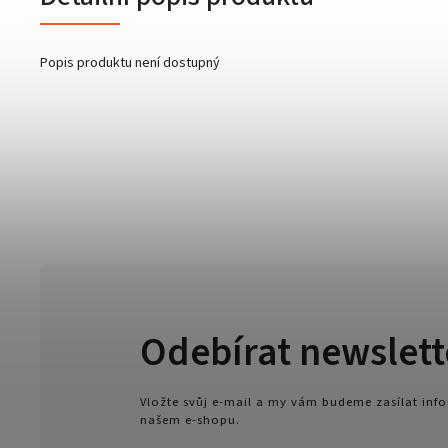
Popis produktu není dostupný
Odebírat newslett
Vložte svůj e-mail a my vám budeme zasílat in
našem e-shopu.