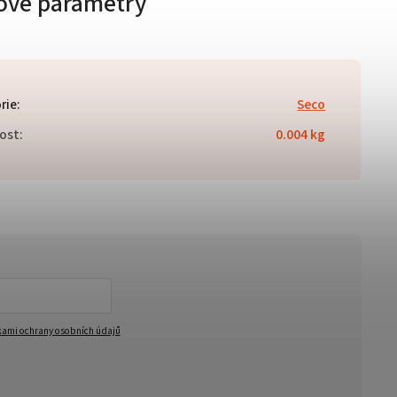
ové parametry
rie
:
Seco
ost
:
0.004 kg
ami ochrany osobních údajů