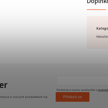
Doplňk
Katego
Hmotn
er
Vložením e-mailu souhlasíte s
podmínk
Přihlásit se
formace o nových produktech na