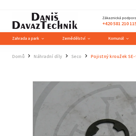
Zákaznická podpora
+420 581 210 11
Zahrada a park
Zemědělství
Komunál
Domů
Náhradní díly
Seco
Pojistný kroužek SE-
/
/
/