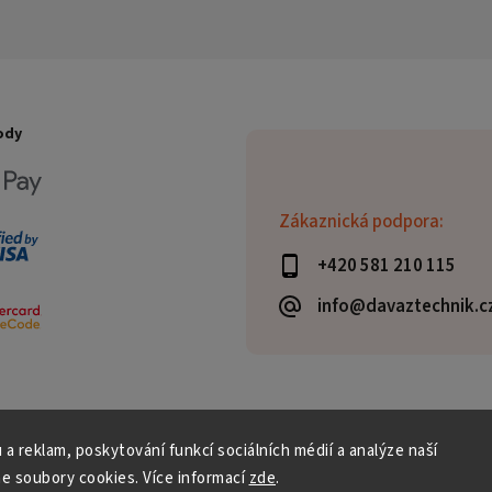
ody
Zákaznická podpora:
+420 581 210 115
info@davaztechnik.c
 a reklam, poskytování funkcí sociálních médií a analýze naší
e soubory cookies. Více informací
zde
.