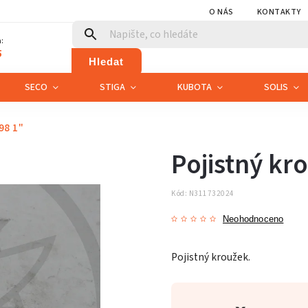
O NÁS
KONTAKTY
:
5
Hledat
SECO
STIGA
KUBOTA
SOLIS
98 1"
Pojistný kr
Kód:
N311732024
Neohodnoceno
Pojistný kroužek.