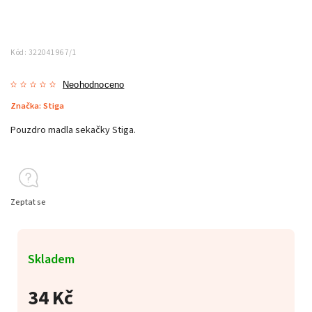
Kód:
322041967/1
Neohodnoceno
Značka:
Stiga
Pouzdro madla sekačky Stiga.
Zeptat se
Skladem
34 Kč