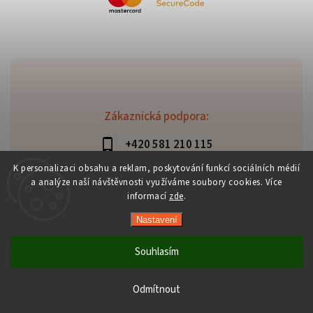
Zákaznická podpora:
+420 581 210 115
info@davaztechnik.cz
K personalizaci obsahu a reklam, poskytování funkcí sociálních médií
a analýze naší návštěvnosti využíváme soubory cookies. Více
informací
zde
.
Nastavení
Copyright 2026
Daniš Davaztechnik
. Všechna práva
vyhrazena.
Souhlasím
Upravit nastavení cookies
Vytvořil
Shoptet
| Design
Shoptak.cz
Odmítnout