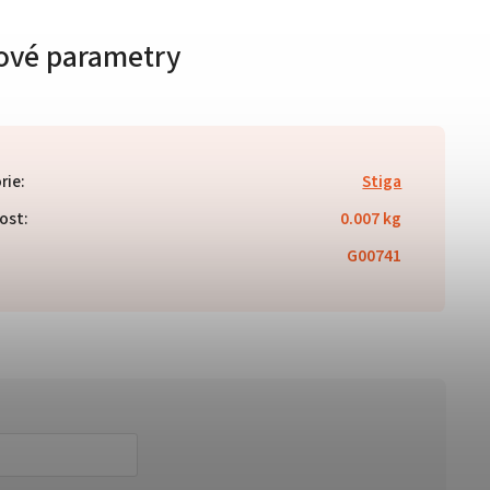
ové parametry
rie
:
Stiga
ost
:
0.007 kg
G00741