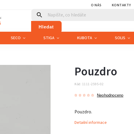
O NÁS
KONTAKTY
:
5
Hledat
SECO
STIGA
KUBOTA
SOLIS
Pouzdro
Kód:
1111-2595-02
Neohodnoceno
Pouzdro.
Detailní informace