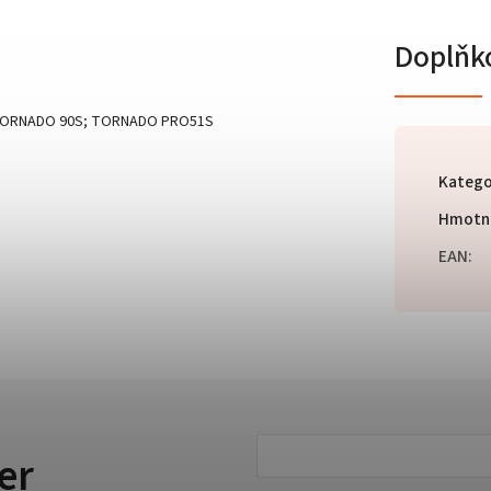
Doplňk
 TORNADO 90S; TORNADO PRO51S
Katego
Hmotn
EAN
:
er