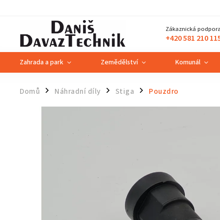
Zákaznická podpora
+420 581 210 11
Zahrada a park
Zemědělství
Komunál
Domů
Náhradní díly
Stiga
Pouzdro
/
/
/