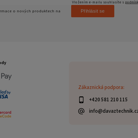
Vložením e-mailu souhlasíte s
podmínk
Přihlásit se
formace o nových produktech na
ody
Zákaznická podpora:
+420 581 210 115
info@davaztechnik.c