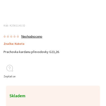
Kód:
K256114132
Neohodnoceno
Značka:
Kubota
Prachovka kardanu převodovky G23,26.
Zeptat se
Skladem