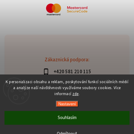
Zákaznická podpora:
+420 581 210 115
info@davaztechnik.cz
K personalizaci obsahu a reklam, poskytování funkcí sociálních médií
a analýze naší návštěvnosti využíváme soubory cookies. Více
informací
zde
.
Nastavení
Copyright 2026
Daniš Davaztechnik
. Všechna práva
vyhrazena.
Souhlasím
Upravit nastavení cookies
Vytvořil
Shoptet
| Design
Shoptak.cz
Odmítnout