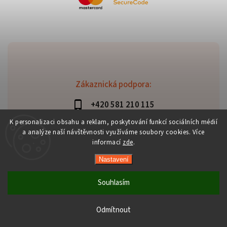
Zákaznická podpora:
+420 581 210 115
info@davaztechnik.cz
K personalizaci obsahu a reklam, poskytování funkcí sociálních médií
a analýze naší návštěvnosti využíváme soubory cookies. Více
informací
zde
.
Nastavení
Copyright 2026
Daniš Davaztechnik
. Všechna práva
vyhrazena.
Souhlasím
Upravit nastavení cookies
Vytvořil
Shoptet
| Design
Shoptak.cz
Odmítnout