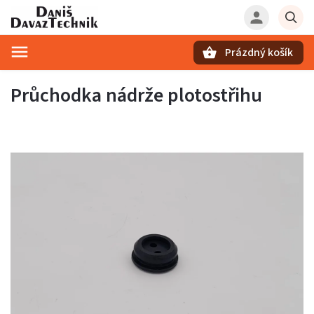
Prázdný košík
Hledat
Průchodka nádrže plotostřihu