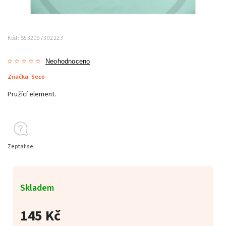
Kód:
S532097302223
Neohodnoceno
Značka:
Seco
Pružící element.
Zeptat se
Skladem
145 Kč