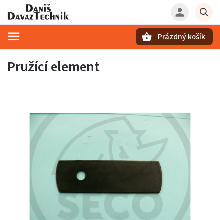
Prázdný košík
Hledat
Pružící element