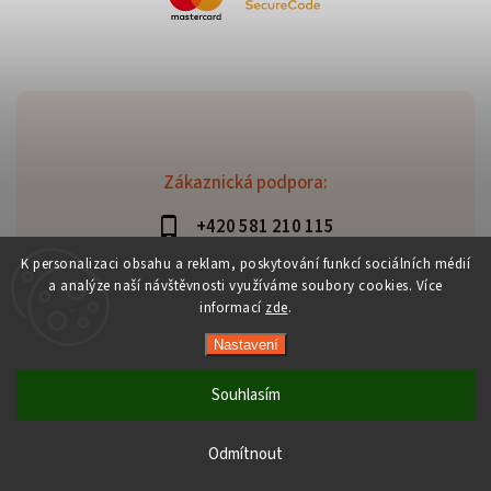
Zákaznická podpora:
+420 581 210 115
info@davaztechnik.cz
K personalizaci obsahu a reklam, poskytování funkcí sociálních médií
a analýze naší návštěvnosti využíváme soubory cookies. Více
informací
zde
.
Nastavení
Copyright 2026
Daniš Davaztechnik
. Všechna práva
vyhrazena.
Souhlasím
Upravit nastavení cookies
Vytvořil
Shoptet
| Design
Shoptak.cz
Odmítnout