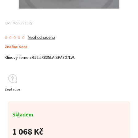
Kód:
N272721027
Neohodnoceno
Značka:
Seco
Klínový řemen R12.5X825LA SPA807LW.
Zeptat se
Skladem
1 068 Kč