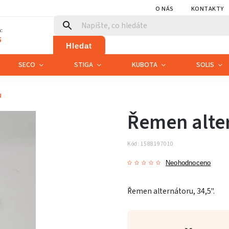
O NÁS
KONTAKTY
:
5
Hledat
SECO
STIGA
KUBOTA
SOLIS
u
Řemen alte
Kód:
1588197010
Neohodnoceno
Řemen alternátoru, 34,5".