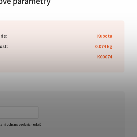
ové parametry
rie
:
Kubota
ost
:
0.074 kg
K00074
ami ochrany osobních údajů