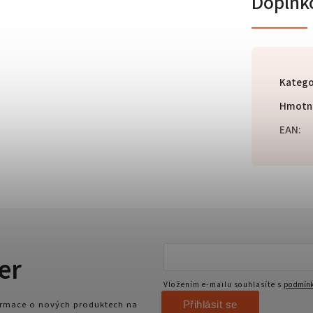
Doplňk
Katego
Hmotn
EAN
:
er
Vložením e-mailu souhlasíte s
podmínk
Přihlásit se
formace o nových produktech na