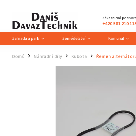
Zákaznická podpora
+420 581 210 11
Zahrada a park
Zemědělství
Komunál
Domů
Náhradní díly
Kubota
Řemen alternátor
/
/
/