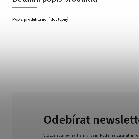
Popis produktu není dostupný
Odebírat newslett
Vložte svůj e-mail a my vám budeme zasílat in