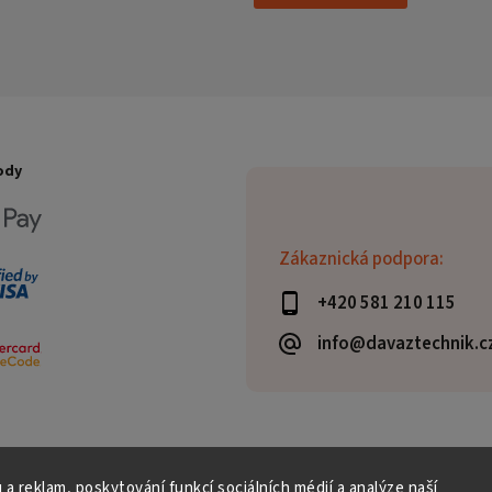
ody
Zákaznická podpora:
+420 581 210 115
info@davaztechnik.c
 a reklam, poskytování funkcí sociálních médií a analýze naší