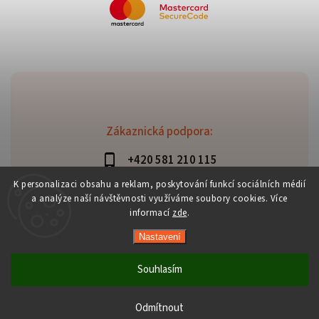
Zákaznická podpora:
+420 581 210 115
info@davaztechnik.cz
K personalizaci obsahu a reklam, poskytování funkcí sociálních médií
a analýze naší návštěvnosti využíváme soubory cookies. Více
informací
zde
.
Nastavení
Copyright 2026
Daniš Davaztechnik
. Všechna práva
vyhrazena.
Souhlasím
Upravit nastavení cookies
Vytvořil
Shoptet
| Design
Shoptak.cz
Odmítnout