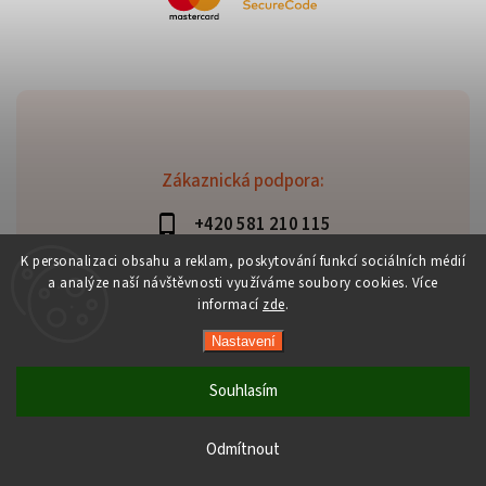
Zákaznická podpora:
+420 581 210 115
info@davaztechnik.cz
K personalizaci obsahu a reklam, poskytování funkcí sociálních médií
a analýze naší návštěvnosti využíváme soubory cookies. Více
informací
zde
.
Nastavení
Copyright 2026
Daniš Davaztechnik
. Všechna práva
vyhrazena.
Souhlasím
Upravit nastavení cookies
Vytvořil
Shoptet
| Design
Shoptak.cz
Odmítnout