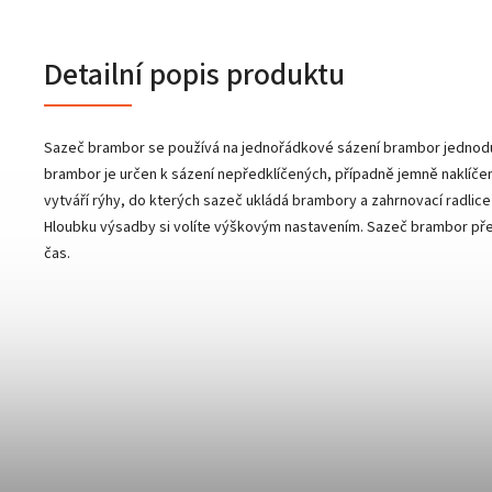
Detailní popis produktu
Sazeč brambor se používá na jednořádkové sázení brambor jednod
brambor je určen k sázení nepředklíčených, případně jemně naklíčen
vytváří rýhy, do kterých sazeč ukládá brambory a zahrnovací radlice
Hloubku výsadby si volíte výškovým nastavením. Sazeč brambor pře
čas.