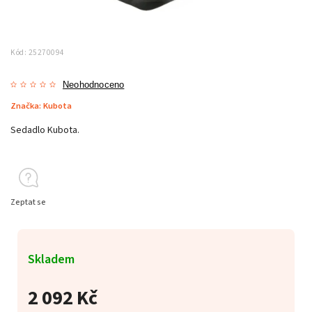
Kód:
25270094
Neohodnoceno
Značka:
Kubota
Sedadlo Kubota.
Zeptat se
Skladem
2 092 Kč