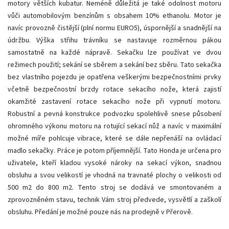
motory větších kubatur. Neméně důležitá je také odolnost motoru
vůči automobilovým benzínům s obsahem 10% ethanolu. Motor je
navíc provozně čistější (plní normu EURO5), úspornější a snadnější na
údržbu. Výška střihu trávníku se nastavuje rozměrnou pákou
samostatně na každé nápravě. Sekačku lze používat ve dvou
režimech použití; sekání se sběrem a sekání bez sběru. Tato sekačka
bez vlastního pojezdu je opatřena veškerými bezpečnostními prvky
včetně bezpečnostní brzdy rotace sekacího nože, která zajistí
okamžité zastavení rotace sekacího nože při vypnutí motoru.
Robustní a pevná konstrukce podvozku spolehlivě snese působení
ohromného výkonu motoru na rotující sekací nůž a navíc v maximální
možné míře pohlcuje vibrace, které se dále nepřenáší na ovládací
madlo sekačky. Práce je potom příjemnější. Tato Honda je určena pro
uživatele, kteří kladou vysoké nároky na sekací výkon, snadnou
obsluhu a svou velikostí je vhodná na travnaté plochy o velikosti od
500 m2 do 800 m2. Tento stroj se dodává ve smontovaném a
zprovozněném stavu, technik Vám stroj předvede, vysvětlí a zaškolí
obsluhu. Předání je možné pouze nás na prodejně v Přerově.