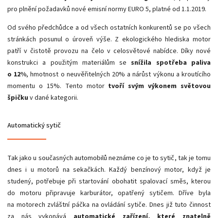
pro plnění požadavků nové emisní normy EURO 5, platné od 1.1.2019.
Od svého předchůdce a od všech ostatních konkurentů se po všech
stránkách posunul o úroveň výše. Z ekologického hlediska motor
patří v čistotě provozu na čelo v celosvětové nabídce. Díky nové
konstrukci a použitým materiálům se
snížila spotřeba paliva
o 12%
, hmotnost o neuvěřitelných 20% a nárůst výkonu a kroutícího
momentu o 15%. Tento motor
tvoří svým výkonem světovou
špičku
v dané kategorii.
Automatický sytič
Tak jako u současných automobilů neznáme co je to sytič
, tak je tomu
dnes i u motorů na sekačkách. Každý benzínový motor, když je
studený, potřebuje při startování obohatit spalovací směs, kterou
do motoru připravuje karburátor, opatřený sytičem. Dříve byla
na motorech zvláštní páčka na ovládání sytiče. Dnes již tuto činnost
za nás vykonává
automatické zařízení, které znatelně