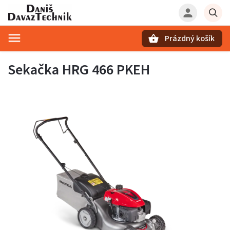
Prázdný košík
Hledat
Sekačka HRG 466 PKEH