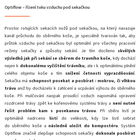
Optiflow – řízení toku vzduchu pod sekačkou
Prostor rotujících sekacích nožů pod sekačkou, na který navazuje
kanál průchodu do sběrného koše, je speciálně tvarován tak, aby
průtok vzduchu pod sekačkou byl optimální pro všechny pracovní
režimy sekačky a způsoby sekání. Je tím docíleno
skvělých
výsledků jak při sekání se sběrem do travního koše
, kdy dochází
nejen k
dokonalému vyčištění trávníku
, ale i k optimálnímu plnění
celého objemu koše a tím
snížení četnosti vyprazdňování
.
Sekačka má
schopnost posekat a posbírat
i
mokrou, či vlhkou
trávu
aniž by docházelo k zahlcení a ucpávání výhozu do sběrného
koše. Při mulčování naopak proudící vzduch napomáhá vpravení
rozdrcené trávy zpět ke kořenovému systému trávy a
není nutné
řešit problém kam s posekanou trávou
. Při sběru listí je
optimálně nadrceno
listí
do velikosti, kdy lze listí sebrat
do sběrného koše a
následně uložit do kompostéru
. Systém
Optiflow značně zlepšuje schopnosti sekačky
dokonale posbírat