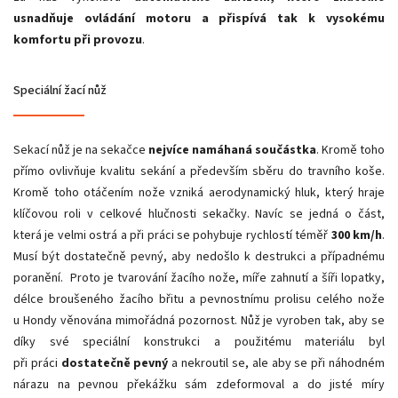
usnadňuje ovládání motoru a přispívá tak k vysokému
komfortu při provozu
.
Speciální žací nůž
Sekací nůž je na sekačce
nejvíce namáhaná součástka
. Kromě toho
přímo ovlivňuje kvalitu sekání a především sběru do travního koše.
Kromě toho otáčením nože vzniká aerodynamický hluk, který hraje
klíčovou roli v celkové hlučnosti sekačky. Navíc se jedná o část,
která je velmi ostrá a při práci se pohybuje rychlostí téměř
300 km/h
.
Musí být dostatečně pevný, aby nedošlo k destrukci a případnému
poranění. Proto je tvarování žacího nože, míře zahnutí a šíři lopatky,
délce broušeného žacího břitu a pevnostnímu prolisu celého nože
u Hondy věnována mimořádná pozornost. Nůž je vyroben tak, aby se
díky své speciální konstrukci a použitému materiálu byl
při práci
dostatečně pevný
a nekroutil se, ale aby se při náhodném
nárazu na pevnou překážku sám zdeformoval a do jisté míry