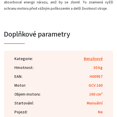
absorboval energii nárazu, aniž by se zlomil. To znamená vyšší
ochranu motoru před vážným poškozením a delší životnost stroje.
Doplňkové parametry
Kategorie
:
Benzínové
Hmotnost
:
30 kg
EAN
:
H00957
Motor
:
GCV 160
Objem motoru
:
160 cm³
Startování
:
Manuální
Pojezd
:
Ne