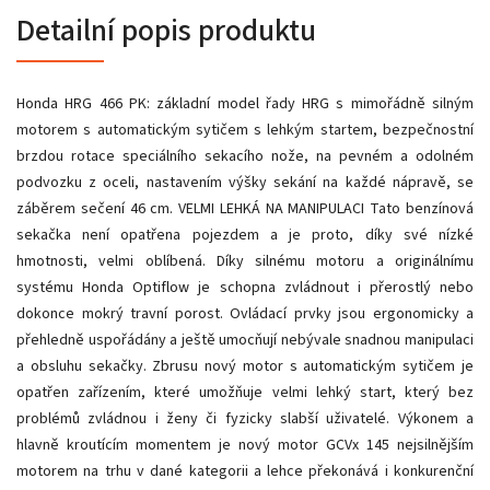
Detailní popis produktu
Honda HRG 466 PK: základní model řady HRG s mimořádně silným
motorem s automatickým sytičem s lehkým startem, bezpečnostní
brzdou rotace speciálního sekacího nože, na pevném a odolném
podvozku z oceli, nastavením výšky sekání na každé nápravě, se
záběrem sečení 46 cm. VELMI LEHKÁ NA MANIPULACI Tato benzínová
sekačka není opatřena pojezdem a je proto, díky své nízké
hmotnosti, velmi oblíbená. Díky silnému motoru a originálnímu
systému Honda Optiflow je schopna zvládnout i přerostlý nebo
dokonce mokrý travní porost. Ovládací prvky jsou ergonomicky a
přehledně uspořádány a ještě umocňují nebývale snadnou manipulaci
a obsluhu sekačky. Zbrusu nový motor s automatickým sytičem je
opatřen zařízením, které umožňuje velmi lehký start, který bez
problémů zvládnou i ženy či fyzicky slabší uživatelé. Výkonem a
hlavně kroutícím momentem je nový motor GCVx 145 nejsilnějším
motorem na trhu v dané kategorii a lehce překonává i konkurenční