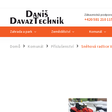
Zákaznická podpora
+420 581 210 11
Zahrada a park
Zemědělství
Komunál
Domů
Komunál
Příslušenství
Sněhová radlice 
/
/
/