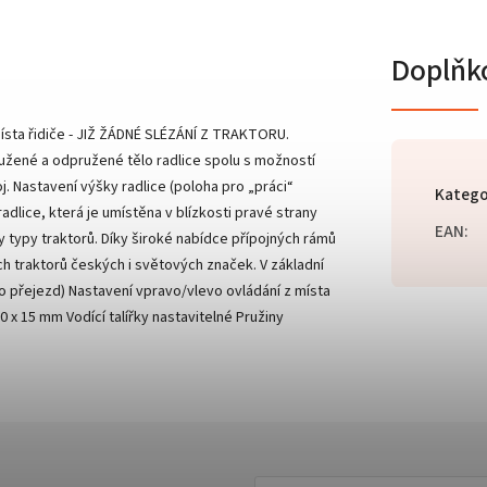
Doplňk
místa řidiče - JIŽ ŽÁDNÉ SLÉZÁNÍ Z TRAKTORU.
tužené a odpružené tělo radlice spolu s možností
oj. Nastavení výšky radlice (poloha pro „práci“
Katego
adlice, která je umístěna v blízkosti pravé strany
EAN
:
y typy traktorů. Díky široké nabídce přípojných rámů
h traktorů českých i světových značek. V základní
o přejezd) Nastavení vpravo/vlevo ovládání z místa
 x 15 mm Vodící talířky nastavitelné Pružiny