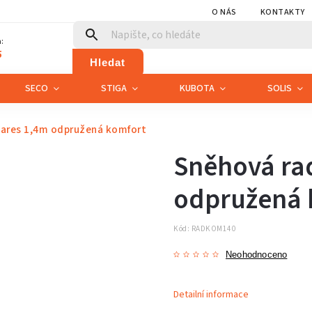
O NÁS
KONTAKTY
:
5
Hledat
SECO
STIGA
KUBOTA
SOLIS
Vares 1,4m odpružená komfort
Sněhová rad
odpružená 
Kód:
RADKOM140
Neohodnoceno
Detailní informace