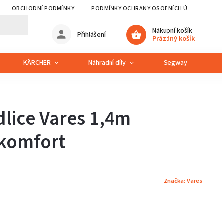
OBCHODNÍ PODMÍNKY
PODMÍNKY OCHRANY OSOBNÍCH ÚDAJŮ
Nákupní košík
Přihlášení
Prázdný košík
KÄRCHER
Náhradní díly
Segway
S
lice Vares 1,4m
komfort
Značka:
Vares