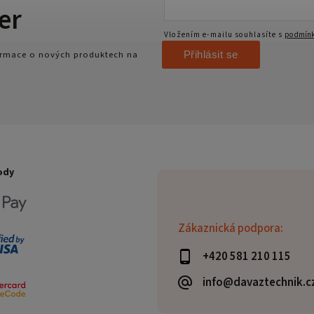
er
Vložením e-mailu souhlasíte s
podmínk
Přihlásit se
formace o nových produktech na
ody
Zákaznická podpora:
+420 581 210 115
info@davaztechnik.c