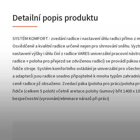
Detailní popis produktu
SYSTÉM KOMFORT : zvedání radlice i nastavení úhlu radlici přímo z 
Osvědčené a kvalitní radlice určené nejen pro shrnování sněhu. Vyz
nastavení výšky i úhlu činí z radlice VARES univerzální pracovní nástr
radlice + poloha pro přejezd se zdviženou radlicí) se provádí pákou r
řidiče stroje. Systém komfortního ovládání je univerzální pro všechn
a adapterů jsou radlice snadno připojitelné k mnoha typům zahradníc
ceně radlice již obsaženo: Zvedací páka (poloha pro práci/poloha pr
řidiče (celkem 5 poloh) včetně aretace polohy Gumový břit 1400 x 100
bezpečnostní (vyrovnání/eliminace nárazů při práci)