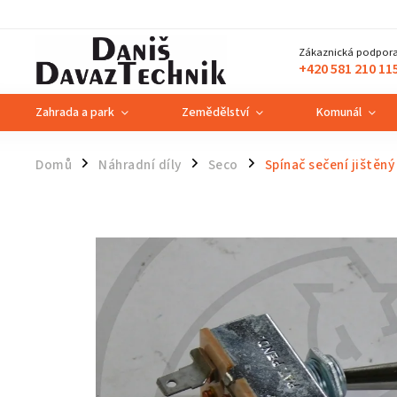
Zákaznická podpora
+420 581 210 11
Zahrada a park
Zemědělství
Komunál
Domů
Náhradní díly
Seco
Spínač sečení jištěný
/
/
/