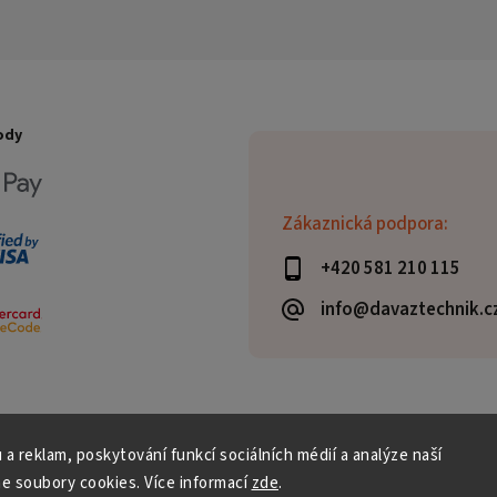
ody
Zákaznická podpora:
+420 581 210 115
info@davaztechnik.c
 a reklam, poskytování funkcí sociálních médií a analýze naší
e soubory cookies. Více informací
zde
.