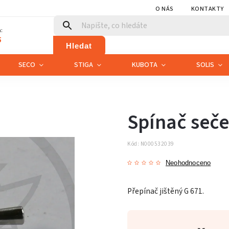
O NÁS
KONTAKTY
:
5
Hledat
SECO
STIGA
KUBOTA
SOLIS
Spínač sečen
Kód:
N000532039
Neohodnoceno
Přepínač jištěný G 671.