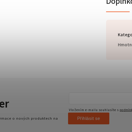
Doplňk
Katego
Hmotn
er
Vložením e-mailu souhlasíte s
podmínk
Přihlásit se
formace o nových produktech na