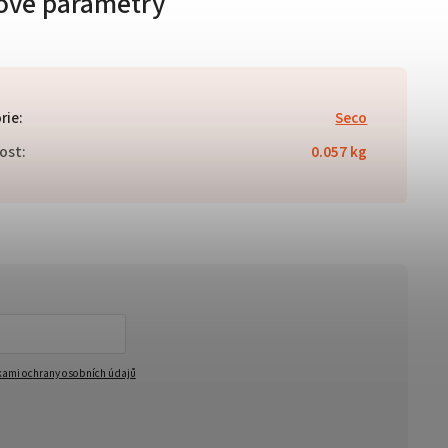
ové parametry
rie
:
Seco
ost
:
0.057 kg
ami ochrany osobních údajů