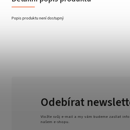
Popis produktu není dostupný
Odebírat newslett
Vložte svůj e-mail a my vám budeme zasílat in
našem e-shopu.