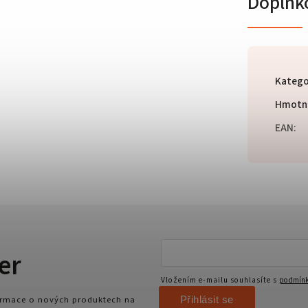
Doplňk
Katego
Hmotn
EAN
:
er
Vložením e-mailu souhlasíte s
podmínk
Přihlásit se
formace o nových produktech na