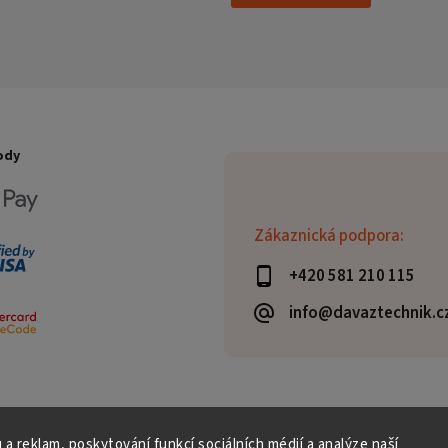
ody
Zákaznická podpora:
+420 581 210 115
info@davaztechnik.c
 a reklam, poskytování funkcí sociálních médií a analýze naší