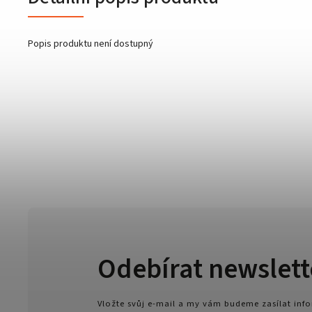
Popis produktu není dostupný
Odebírat newslett
Vložte svůj e-mail a my vám budeme zasílat in