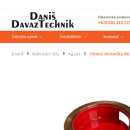
Zákaznická podpora
+420 581 210 11
Zahrada a park
Zemědělství
Komunál
Domů
Náhradní díly
Agzat
Těleso domečku R
/
/
/