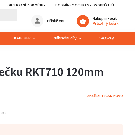
OBCHODNÍ PODMÍNKY
PODMÍNKY OCHRANY OSOBNÍCH ÚDAJŮ
Nákupní košík
Přihlášení
Prázdný košík
KÄRCHER
Náhradní díly
Segway
S
mečku RKT710 120mm
Značka:
TECAK-KOVO
mm.