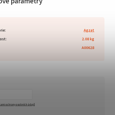
ové parametry
rie
:
Agzat
ost
:
2.08 kg
A00628
ami ochrany osobních údajů