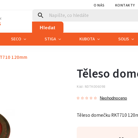
O NÁS
KONTAKTY
:
5
Hledat
SECO
STIGA
KUBOTA
SOLIS
KT710 120mm
Těleso do
Kód:
NDTK006098
Neohodnoceno
Těleso domečku RKT710 120