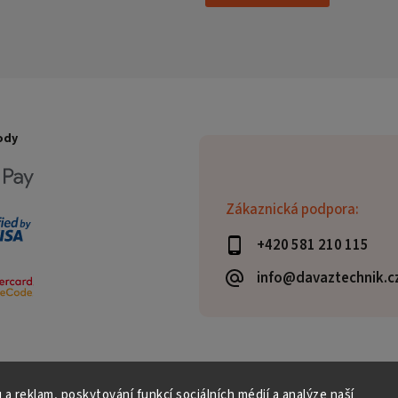
ody
Zákaznická podpora:
+420 581 210 115
info@davaztechnik.c
 a reklam, poskytování funkcí sociálních médií a analýze naší