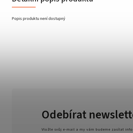
Popis produktu není dostupný
Odebírat newslett
Vložte svůj e-mail a my vám budeme zasílat in