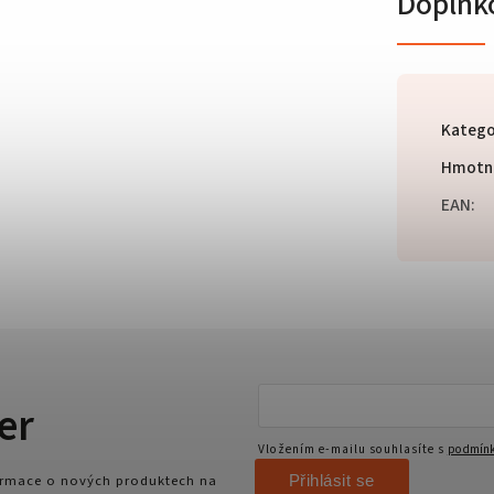
Doplňk
Katego
Hmotn
EAN
:
er
Vložením e-mailu souhlasíte s
podmínk
Přihlásit se
formace o nových produktech na