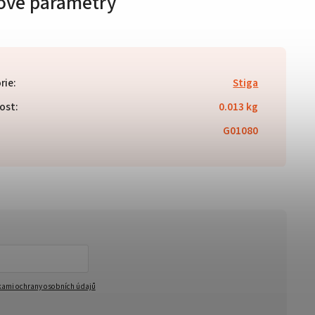
ové parametry
rie
:
Stiga
ost
:
0.013 kg
G01080
ami ochrany osobních údajů