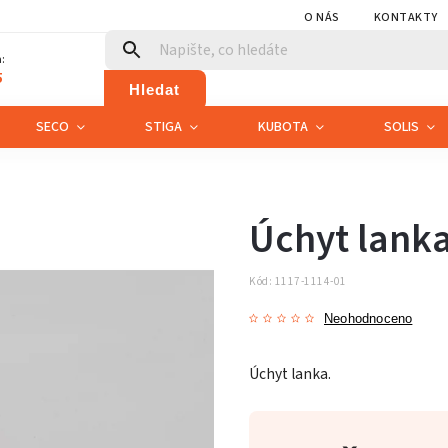
O NÁS
KONTAKTY
:
5
Hledat
SECO
STIGA
KUBOTA
SOLIS
Úchyt lank
Kód:
1117-1114-01
Neohodnoceno
Úchyt lanka.