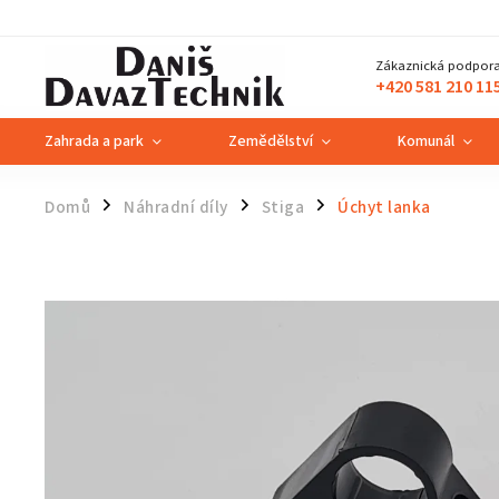
Zákaznická podpora
+420 581 210 11
Zahrada a park
Zemědělství
Komunál
Domů
Náhradní díly
Stiga
Úchyt lanka
/
/
/