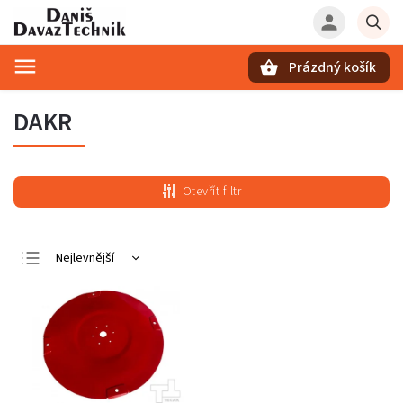
Prázdný košík
Hledat
DAKR
Otevřít filtr
Nejlevnější
Nejdražší
Nejprodávanější
Abecedně