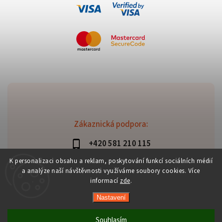
Zákaznická podpora:
+420 581 210 115
info@davaztechnik.cz
K personalizaci obsahu a reklam, poskytování funkcí sociálních médií
a analýze naší návštěvnosti využíváme soubory cookies. Více
informací
zde
.
Nastavení
Copyright 2026
Daniš Davaztechnik
. Všechna práva
vyhrazena.
Souhlasím