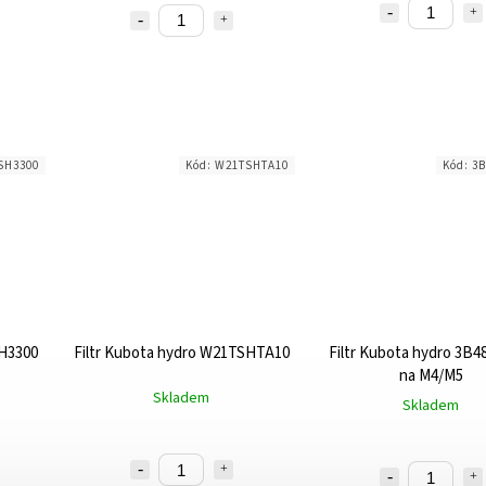
SH3300
Kód:
W21TSHTA10
Kód:
3B
SH3300
Filtr Kubota hydro W21TSHTA10
Filtr Kubota hydro 3B4
na M4/M5
Skladem
Skladem