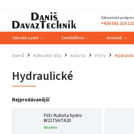
Zákaznická podpora
+420 581 210 11
Zahrada a park
Zemědělství
Komunál
Domů
Náhradní díly
Kubota
Filtry
Hydrauli
/
/
/
/
Hydraulické
Nejprodávanější
Filtr Kubota hydro
W21TSHTA20
Skladem