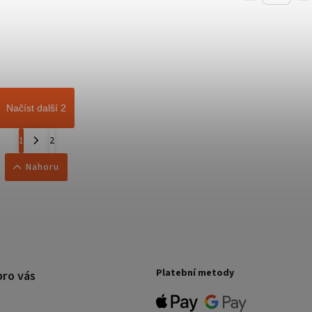
Načíst další 2
1
2
Nahoru
Platební metody
pro vás