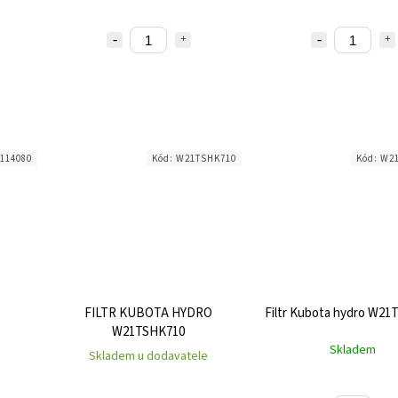
114080
Kód:
W21TSHK710
Kód:
W2
FILTR KUBOTA HYDRO
Filtr Kubota hydro W2
W21TSHK710
Skladem
Skladem u dodavatele