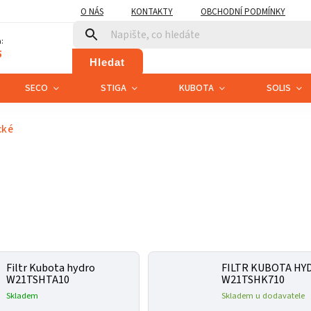
O NÁS
KONTAKTY
OBCHODNÍ PODMÍNKY
:
5
Hledat
SECO
STIGA
KUBOTA
SOLIS
cké
Filtr Kubota hydro
FILTR KUBOTA HY
W21TSHTA10
W21TSHK710
Skladem
Skladem u dodavatele