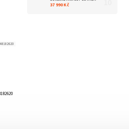
37 990 Kč
48182620
8182620