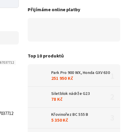
Přijímáme online platby
Top 10 produktů
67037712
Park Pro 900 WX, Honda GXV 630
251 950 Kč
Siletblok nádrže G23
78 Kč
7037712
Křovinořez BC 555 B
5 350 Kč