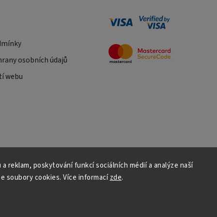
dmínky
rany osobních údajů
tí webu
 a reklam, poskytování funkcí sociálních médií a analýze naší
e soubory cookies. Více informací
zde
.
Copyright 2026
Daniš Davaztechnik
. Všechna práva vyhrazena.
Upravit nastavení cookies
Vytvořil
Shoptet
| Design
Shoptak.cz