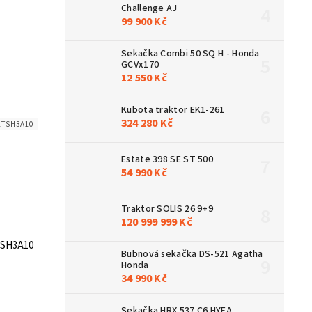
Challenge AJ
99 900 Kč
Sekačka Combi 50 SQ H - Honda
GCVx170
12 550 Kč
Kubota traktor EK1-261
324 280 Kč
1TSH3A10
Estate 398 SE ST 500
54 990 Kč
Traktor SOLIS 26 9+9
120 999 999 Kč
1TSH3A10
Bubnová sekačka DS-521 Agatha
Honda
34 990 Kč
Sekačka HRX 537 C6 HYEA