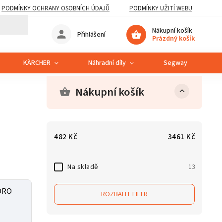
PODMÍNKY OCHRANY OSOBNÍCH ÚDAJŮ
PODMÍNKY UŽITÍ WEBU
Nákupní košík
Přihlášení
Prázdný košík
KÄRCHER
Náhradní díly
Segway
S
Nákupní košík
482
Kč
3461
Kč
Na skladě
13
DRO
ROZBALIT FILTR